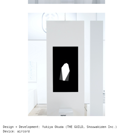
Design + Development: Yukiya Okuda (THE GUILD, Shouwakiden Inc.)
Device: aircord